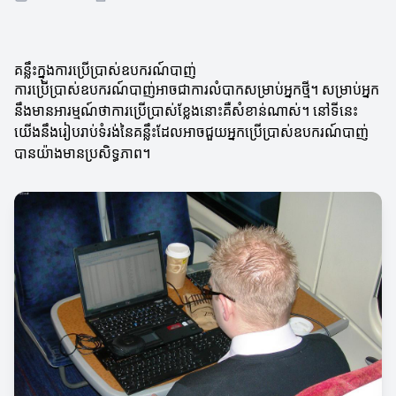
គន្លឹះក្នុងការប្រើប្រាស់ឧបករណ៍បាញ់
ការប្រើប្រាស់ឧបករណ៍បាញ់អាចជាការលំបាកសម្រាប់អ្នកថ្មី។ សម្រាប់អ្នក
នឹងមានអារម្មណ៍ថាការប្រើប្រាស់ខ្លែងនោះគឺសំខាន់ណាស់។ នៅទីនេះ
យើងនឹងរៀបរាប់ទំរង់នៃគន្លឹះដែលអាចជួយអ្នកប្រើប្រាស់ឧបករណ៍បាញ់
បានយ៉ាងមានប្រសិទ្ធភាព។