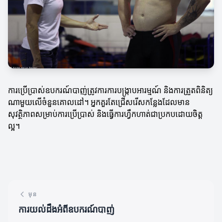
ការប្រើប្រាស់ឧបករណ៍បាញ់ត្រូវការការបង្រ្កាបអារម្មណ៍ និងការត្រួតពិនិត្យ
ណាមួយលើចំនួនគោលដៅ។ អ្នកគួរតែជ្រើសរើសកន្លែងដែលមាន
សុវត្ថិភាពសម្រាប់ការប្រើប្រាស់ និងធ្វើការហ្វឹកហាត់ជាប្រកបដោយចិត្ត
ល្អ។
មុន
ការយល់ដឹងអំពីឧបករណ៍បាញ់