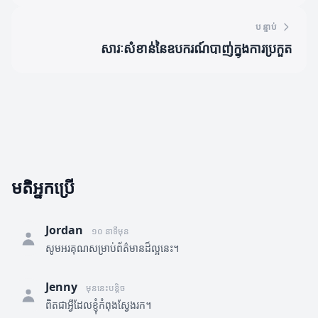
បន្ទាប់
សារៈសំខាន់នៃឧបករណ៍បាញ់ក្នុងការប្រកួត
មតិអ្នកប្រើ
Jordan
១០ នាទីមុន
សូមអរគុណសម្រាប់ព័ត៌មានដ៏ល្អនេះ។
Jenny
មុននេះបន្តិច
ពិតជាអ្វីដែលខ្ញុំកំពុងស្វែងរក។