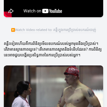
▶
Watch Video related to: គន្លឹះក្នុងការប្រើប្រាស់ឧបករណ៍បាញ់
គន្លឹះទៀតហើយគឺការពិនិត្យមើលឧបករណ៍របស់អ្នកមុននឹងប្រើប្រាស់។
តើវាមានស្ថានភាពល្អទេ? តើគេមានភាពស្អាតនិងទំនើបដែរទេ? ការពិនិត្យ
នេះអាចជួយបង្កើនប្រសិទ្ធភាពនៃការប្រើប្រាស់របស់អ្នក។