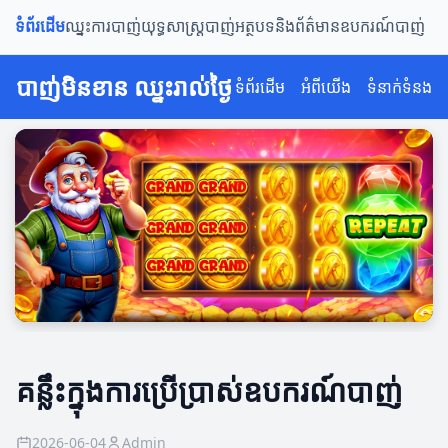
ទំព័រដើម
ឈ្នះការបាញ់
យុទ្ធសាស្រ្តបាញ់
អត្ថបទនិងព័ត៌មាន
ឧបករណ៍បាញ់
បាញ់មិនខាន ឈ្នះរាល់ថ្ងៃ
ទំព័រដើម
អំពីយើង
ទំនាក់ទំនង
គន្លឹះក្នុងការប្រើប្រាស់ឧបករណ៍បាញ់
2026-06-04
Admin