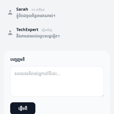
Sarah
១០ នាទីមុន
ខ្ញុំពិតជាចូលចិត្តអានវាណាស់។
TechExpert
ម្សិលមិញ
នឹងតាមដានរាល់អត្ថបទបន្តទៀត។
បញ្ចេញមតិ
ផ្ញើមតិ