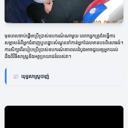
មុនពេលចាប់ផ្តើមប្រើប្រាស់ឧបករណ៍ណាមួយ លោកអ្នកត្រូវតែធ្វើការ
សម្ភាសន៍ពីអ្នកជំនាញឬបង្ហោះសំណួរទៅកាន់អ្នកដែលមានបទពិសោធន៍។
ការសិក្សាពីរបៀបប្រើប្រាស់ឧបករណ៍នាពេលដំបូងអាចជួយឲ្យអ្នកយល់
ដឹងពីវិធីសាស្រ្តនិងអត្ថប្រយោជន៍របស់វា។
📰
យុទ្ធសាស្រ្តបាញ់